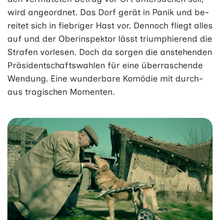
wird an­ge­ordnet. Das Dorf gerät in Panik und be­
reitet sich in fiebriger Hast vor. Den­noch fliegt alles
auf und der Ober­inspektor lässt triumphierend die
Stra­fen vor­lesen. Doch da sor­gen die an­stehen­den
Präsidentschafts­wahlen für eine über­raschende
Wendung. Eine wunder­bare Ko­mödie mit durch­
aus tra­gischen Momen­ten.