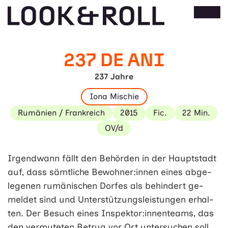
237 DE ANI
237 Jahre
Iona Mischie
Rumänien / Frankreich
2015
Fic.
22 Min.
OV/d
Irgendwann fällt den Behörden in der Haupt­stadt
auf, dass sämt­liche Bewohner­:innen ei­nes ab­ge­
legenen rumän­ischen Dorfes als be­hin­dert ge­
meldet sind und Unter­stützungs­leist­ungen er­hal­
ten. Der Be­such eines Inspektor:innen­teams, das
den ver­muteten Be­trug vor Ort unter­suchen soll,